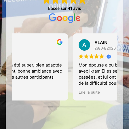
Basée sur
41 avis
ALAIN
29/04/2026
ée
Mon épouse a pu bénéficier des séances
J'
ec
avec Ikram.Elles se sont toutes très bien
p
passées, et lui ont bien plu. Comme elle a
da
de la difficulté pour toujours bien
e
comprendre ce qui est proposé comme
co
Lire la suite
Li
mouvement ou comme actvité( à cause de
.M
son handicap: maladie d'Alzheimer), il m'a
d
été permis de rester aux séances pour
faciliter cette compréhension à mon
épouse.
Cela a contribué à bien apprécier et bien