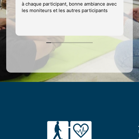
à chaque participant, bonne ambiance avec
av
les moniteurs et les autres participants
p
de
c
Li
m
so
é
f
é
C
p
p
c