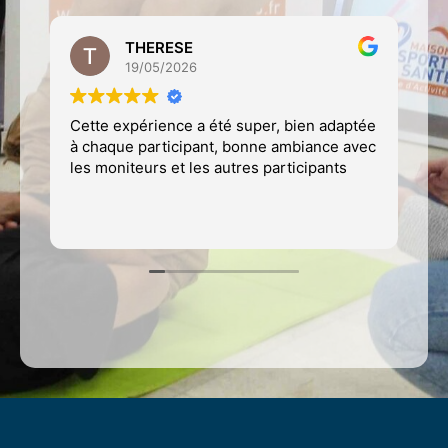
THERESE
19/05/2026
Cette expérience a été super, bien adaptée
M
à chaque participant, bonne ambiance avec
av
les moniteurs et les autres participants
p
de
c
Li
m
so
é
f
é
C
p
p
c