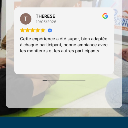
THERESE
19/05/2026
Cette expérience a été super, bien adaptée
M
à chaque participant, bonne ambiance avec
av
les moniteurs et les autres participants
p
de
c
Li
m
so
é
f
é
C
p
p
c