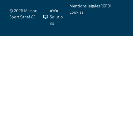
Mentions légales
RGPD
© 2026 Maison
AWA
Cookies
Sport Santé 83
Solutio
ns