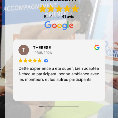
Basée sur
41 avis
THERESE
19/05/2026
Cette expérience a été super, bien adaptée
Mon
à chaque participant, bonne ambiance avec
avec
les moniteurs et les autres participants
pass
de l
com
Lire 
mou
son 
été 
faci